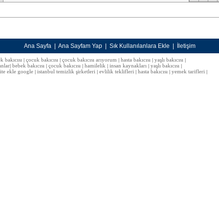
Ana Sayfa
|
Ana Sayfam Yap
|
Sık Kullanılanlara Ekle
|
İletişim
k bakıcısı
çocuk bakıcısı
çocuk bakıcısı arıyorum
hasta bakıcısı
yaşlı bakıcısı
|
|
|
|
|
anlar
bebek bakıcısı
çocuk bakıcısı
hamilelik
insan kaynakları
yaşlı bakıcısı
|
|
|
|
|
|
site ekle google
istanbul temizlik şirketleri
evlilik teklifleri
hasta bakıcısı
yemek tarifleri
|
|
|
|
|