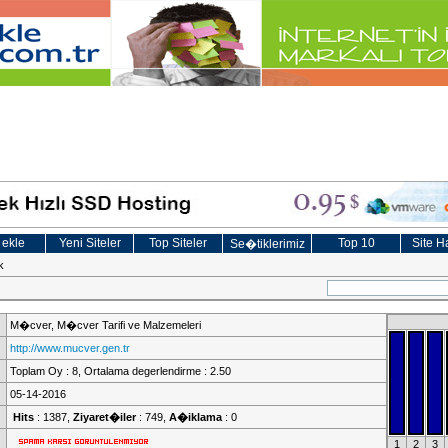
 ekle
Yeni Siteler
Top Siteler
Top 10
Site Ha
Se�tiklerimiz
k
M�cver, M�cver Tarifi ve Malzemeleri
http://www.mucver.gen.tr
Toplam Oy : 8, Ortalama degerlendirme : 2.50
05-14-2016
Hits
: 1387,
Ziyaret�iler
: 749,
A�iklama
: 0
1
2
3