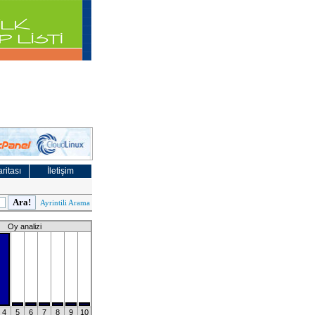
ritası
İletişim
Ayrintili Arama
Oy analizi
4
5
6
7
8
9
10