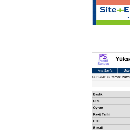
Site
Ana Sayfa
>>
HOME
>>
Yemek Mutfa
Baslik
URL
Oy ver
Kayit Tarihi
ETC
E-mail