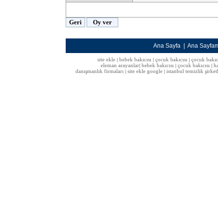
Ana Sayfa
|
Ana Sayfa
site ekle
bebek bakıcısı
çocuk bakıcısı
çocuk bakıc
|
|
|
eleman arayanlar
bebek bakıcısı
çocuk bakıcısı
h
|
|
|
danışmanlık firmaları
site ekle google
istanbul temizlik şirket
|
|