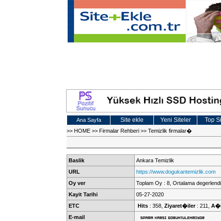
Site ekle
Yeni Siteler
Top Si
Ana Sayfa
>>
HOME
>>
Firmalar Rehberi
>>
Temizlik firmalar�
Baslik
Ankara Temizlik
URL
https://www.dogukantemizlik.com
Oy ver
Toplam Oy : 8, Ortalama degerlendi
Kayit Tarihi
05-27-2020
ETC
Hits
: 358,
Ziyaret�iler
: 211,
A�i
E-mail