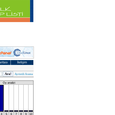
ritası
İletişim
Ayrintili Arama
Oy analizi
4
5
6
7
8
9
10