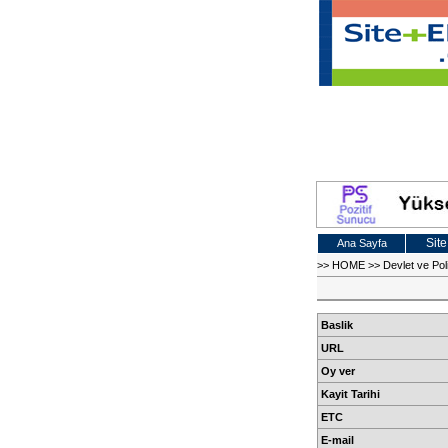
Site
Ana Sayfa
>>
HOME
>>
Devlet ve Poli
Baslik
URL
Oy ver
Kayit Tarihi
ETC
E-mail