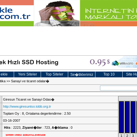
 ekle
Yeni Siteler
Top Siteler
Top 10
Site Ha
Se�tiklerimiz
tika
>>
Sanayi ve ticaret odalar�
Giresun Ticaret ve Sanayi Odas�
http://www.giresuntso.tobb.org.tr
Toplam Oy : 8, Ortalama degerlendirme : 2.50
03-16-2007
Hits
: 2223,
Ziyaret�iler
: 723,
A�iklama
: 0
1
2
3