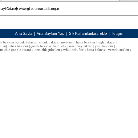
nayi Odas� www.giresuntso.tobb.org.tr
Ana Sayfa
|
Ana Sayfam Yap
|
Sık Kullanılanlara Ekle
|
İletişim
k bakıcısı
çocuk bakıcısı
çocuk bakıcısı arıyorum
hasta bakıcısı
yaşlı bakıcısı
|
|
|
|
|
anlar
bebek bakıcısı
çocuk bakıcısı
hamilelik
insan kaynakları
yaşlı bakıcısı
|
|
|
|
|
|
site ekle google
istanbul temizlik şirketleri
evlilik teklifleri
hasta bakıcısı
yemek tarifleri
|
|
|
|
|