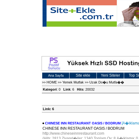
Site ekle
Yeni Siteler
Top Si
Ana Sayfa
>>
HOME
>>
Yemek Mutfak
>>
Uzak Do�u Mutfa��
Kategori
: 0
Link
: 6
Hits
: 20032
Link: 6
[A�iklama
CHINESE INN RESTAURANT OASIS / BODRUM
CHINESE INN RESTAURANT OASIS / BODRUM
http://www.chineseinnrestaurant.com
(Hits: 2813 Ziyaret�iler: 1340 Toplam Oy: 8 A�iklama: 0