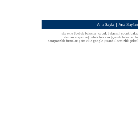
Ana Sayfa
|
Ana Sayfa
site ekle
bebek bakıcısı
çocuk bakıcısı
çocuk bakıc
|
|
|
eleman arayanlar
bebek bakıcısı
çocuk bakıcısı
h
|
|
|
danışmanlık firmaları
site ekle google
istanbul temizlik şirket
|
|