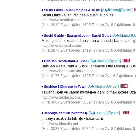
[A�iklama]
[Oy ver]
Sushi Links - sushi recipes & sushi
Sushi Links - sushi recipes & sushi supplies
http://www.sushilinks.com
(Hits: 2919 Ziyaret�iler: 1595 Toplam Oy: 8 A�iklama: 0
[A�iklama]
[Oy
Sushi Guide - Eatsushi.com - Sushi Guide
Making sushi explained on video with sushi bar locater, g
http://www.eatsushi.com
(Hits: 2877 Ziyaret�iler: 1419 Toplam Oy: 8 A�iklama: 0
[A�iklama]
[Oy ver]
BanBan Restaurant & Sushi
BanBan Restaurant & Sushi Japanese Fine Dining & Sus
http://www.banbanrestaurant.com
(Hits: 3176 Ziyaret�iler: 1725 Toplam Oy: 16 A�iklama: 
[A�iklama]
[Oy ver]
Sushico | Chinese in Town
Tayland, �in ve Japon mutfa�� dahil olmak �zere Uza
http://www.sushico.com.tr
(Hits: 3067 Ziyaret�iler: 5069 Toplam Oy: 8 A�iklama: 0
[A�iklama]
[Oy ver]
Japonya da turk lokantas�
japonya osaka da tek t�rk lokantas�
http://www.kinosita.net
(Hits: 3088 Ziyaret�iler: 5032 Toplam Oy: 8 A�iklama: 0