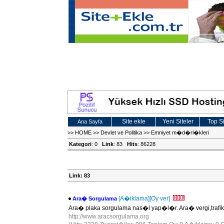
Site ekle
Yeni Siteler
Top Si
Ana Sayfa
>>
HOME
>>
Devlet ve Politika
>>
Emniyet m�d�rl�kleri
Kategori
: 0
Link
: 83
Hits
: 86228
Link: 83
[A�iklama]
[Oy ver]
Ara� Sorgulama
Ara� plaka sorgulama nas�l yap�l�r. Ara� vergi,traf
http://www.aracsorgulama.org