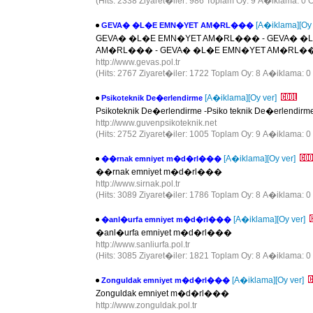
(Hits: 2338 Ziyaret�iler: 986 Toplam Oy: 9 A�iklama: 0 O
[A�iklama]
[Oy
GEVA� �L�E EMN�YET AM�RL���
GEVA� �L�E EMN�YET AM�RL��� - GEVA� �
AM�RL��� - GEVA� �L�E EMN�YET AM�RL��
http://www.gevas.pol.tr
(Hits: 2767 Ziyaret�iler: 1722 Toplam Oy: 8 A�iklama: 0 
[A�iklama]
[Oy ver]
Psikoteknik De�erlendirme
Psikoteknik De�erlendirme -Psiko teknik De�erlend
http://www.guvenpsikoteknik.net
(Hits: 2752 Ziyaret�iler: 1005 Toplam Oy: 9 A�iklama: 0
[A�iklama]
[Oy ver]
��rnak emniyet m�d�rl���
��rnak emniyet m�d�rl���
http://www.sirnak.pol.tr
(Hits: 3089 Ziyaret�iler: 1786 Toplam Oy: 8 A�iklama: 0
[A�iklama]
[Oy ver]
�anl�urfa emniyet m�d�rl���
�anl�urfa emniyet m�d�rl���
http://www.sanliurfa.pol.tr
(Hits: 3085 Ziyaret�iler: 1821 Toplam Oy: 8 A�iklama: 0
[A�iklama]
[Oy ver]
Zonguldak emniyet m�d�rl���
Zonguldak emniyet m�d�rl���
http://www.zonguldak.pol.tr