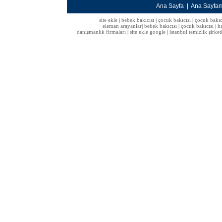
Ana Sayfa
|
Ana Sayfa
site ekle
bebek bakıcısı
çocuk bakıcısı
çocuk bakıc
|
|
|
eleman arayanlar
bebek bakıcısı
çocuk bakıcısı
h
|
|
|
danışmanlık firmaları
site ekle google
istanbul temizlik şirket
|
|