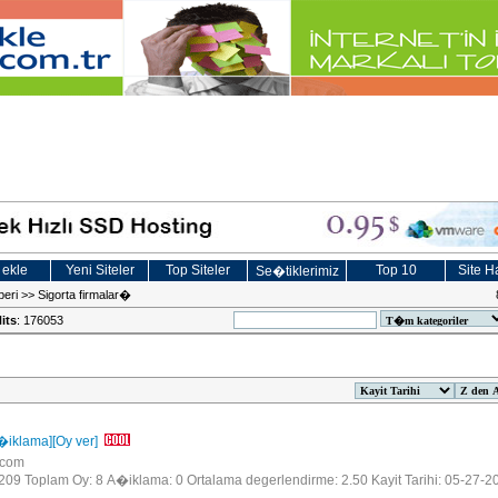
 ekle
Yeni Siteler
Top Siteler
Top 10
Site Ha
Se�tiklerimiz
beri
>>
Sigorta firmalar�
its
: 176053
�iklama]
[Oy ver]
u.com
: 209 Toplam Oy: 8 A�iklama: 0 Ortalama degerlendirme: 2.50 Kayit Tarihi: 05-27-2