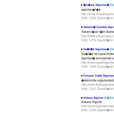
[A
�n�aat Sigortas�
sigortac�l�k
http://www.insaatsigorta
(Hits: 1096 Ziyaret�ile
Yabanc� Uyruklu Sigo
Yabanc�lar i�in ikamet
http://www.yabancigss
(Hits: 1076 Ziyaret�ile
[A
Sa�l�k Sigortas�
Sa�l�k ve hayat bran�l
sigortas� konusunda 
http://www.sagliksigorta
(Hits: 1169 Ziyaret�ile
Zorunlu Trafik Sigorta
�lkemizde uygulamada 
http://www.trafiksigortas
(Hits: 1257 Ziyaret�ile
[A�ikl
Ankara Sigorta
Ankara Sigorta
http://www.sigortamnek
(Hits: 1265 Ziyaret�ile