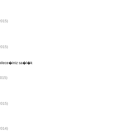
2015)
2015)
labilece�iniz sa�l�k
2015)
2015)
2014)