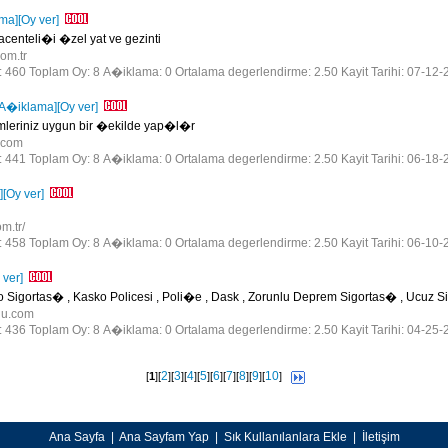
ma]
[Oy ver]
 acenteli�i �zel yat ve gezinti
com.tr
r: 460 Toplam Oy: 8 A�iklama: 0 Ortalama degerlendirme: 2.50 Kayit Tarihi: 07-12-
[A�iklama]
[Oy ver]
mleriniz uygun bir �ekilde yap�l�r
a.com
r: 441 Toplam Oy: 8 A�iklama: 0 Ortalama degerlendirme: 2.50 Kayit Tarihi: 06-18-
]
[Oy ver]
om.tr/
r: 458 Toplam Oy: 8 A�iklama: 0 Ortalama degerlendirme: 2.50 Kayit Tarihi: 06-10-
 ver]
o Sigortas� , Kasko Policesi , Poli�e , Dask , Zorunlu Deprem Sigortas� , Ucuz S
olu.com
r: 436 Toplam Oy: 8 A�iklama: 0 Ortalama degerlendirme: 2.50 Kayit Tarihi: 04-25-
2
3
4
5
6
7
8
9
10
[
1
][
][
][
][
][
][
][
][
][
]
Ana Sayfa
|
Ana Sayfam Yap
|
Sık Kullanılanlara Ekle
|
İletişim