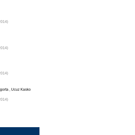
2014)
2014)
2014)
igorta , Ucuz Kasko
2014)