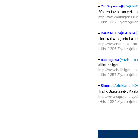
[A�ikla
Yat Sigortas�
20 den fazla tam yetkili
http://www.yatsigortasi.
(Hits: 1227 Ziyaret�ile
B�R NET S�GORTA
Her t�rl� sigorta i�le
http://www.birnetsigort
(Hits: 1306 Ziyaret�ile
[A�iklama
bali sigorta
allianz sigorta
http://www.balisigorta.c
(Hits: 1357 Ziyaret�ile
[A�iklama]
[Oy
Sigorta
Trafik Sigortas� , Kask
http://www.sigortacayy
(Hits: 1324 Ziyaret�ile