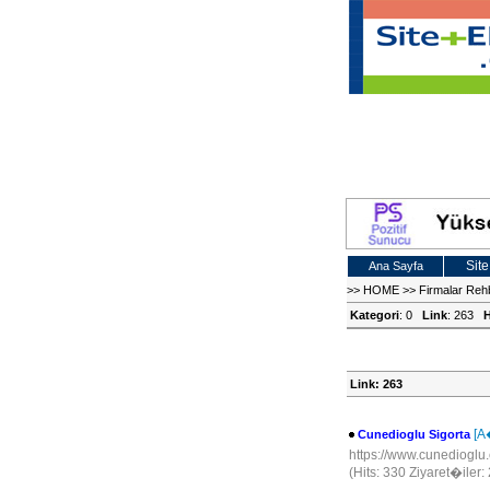
Site
Ana Sayfa
>>
HOME
>>
Firmalar Reh
Kategori
: 0
Link
: 263
H
Link: 263
[A
Cunedioglu Sigorta
https://www.cunediogl
(Hits: 330 Ziyaret�iler