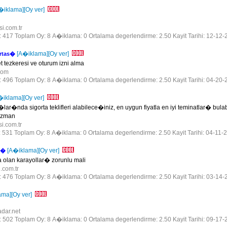
�iklama]
[Oy ver]
si.com.tr
r: 417 Toplam Oy: 8 A�iklama: 0 Ortalama degerlendirme: 2.50 Kayit Tarihi: 12-12-
[A�iklama]
[Oy ver]
rtas�
 tezkeresi ve oturum izni alma
.com
r: 496 Toplam Oy: 8 A�iklama: 0 Ortalama degerlendirme: 2.50 Kayit Tarihi: 04-20-
�iklama]
[Oy ver]
ar�nda sigorta teklifleri alabilece�iniz, en uygun fiyatla en iyi teminatlar� bu
uzman
si.com.tr
r: 531 Toplam Oy: 8 A�iklama: 0 Ortalama degerlendirme: 2.50 Kayit Tarihi: 04-11-
[A�iklama]
[Oy ver]
s�
olan karayollar� zorunlu mali
i.com.tr
r: 476 Toplam Oy: 8 A�iklama: 0 Ortalama degerlendirme: 2.50 Kayit Tarihi: 03-14-
ama]
[Oy ver]
adar.net
r: 502 Toplam Oy: 8 A�iklama: 0 Ortalama degerlendirme: 2.50 Kayit Tarihi: 09-17-