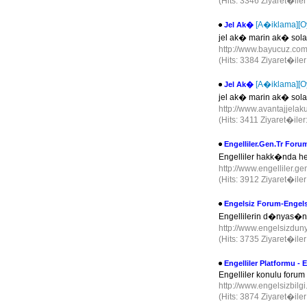
(Hits: 3346 Ziyaret�ile
[A�iklama]
[O
Jel Ak�
jel ak� marin ak� sol
http://www.bayucuz.co
(Hits: 3384 Ziyaret�ile
[A�iklama]
[O
Jel Ak�
jel ak� marin ak� sol
http://www.avantajjela
(Hits: 3411 Ziyaret�ile
Engelliler.Gen.Tr Foru
Engelliler hakk�nda h
http://www.engelliler.ge
(Hits: 3912 Ziyaret�ile
Engelsiz Forum-Enge
Engellilerin d�nyas�n
http://www.engelsizdu
(Hits: 3735 Ziyaret�ile
Engelliler Platformu - 
Engelliler konulu forum
http://www.engelsizbilg
(Hits: 3874 Ziyaret�ile