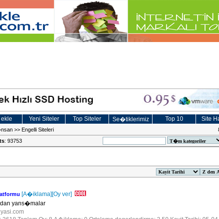
 ekle
Yeni Siteler
Top Siteler
Top 10
Site Ha
Se�tiklerimiz
nsan
>>
Engelli Siteleri
ts
: 93753
[A�iklama]
[Oy ver]
latformu
ndan yans�malar
unyasi.com