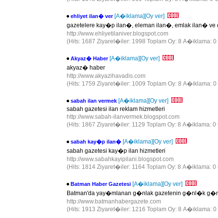
[A�iklama]
[Oy ver]
ehliyet ilan� ver
gazetelere kay�p ilan�, eleman ilan�, emlak ilan� ve d
http://www.ehliyetilaniver.blogspot.com
(Hits: 1687 Ziyaret�iler: 1998 Toplam Oy: 8 A�iklama: 0
[A�iklama]
[Oy ver]
Akyaz� Haber
akyaz� haber
http://www.akyazihavadis.com
(Hits: 1759 Ziyaret�iler: 1009 Toplam Oy: 8 A�iklama: 0
[A�iklama]
[Oy ver]
sabah ilan vermek
sabah gazetesi ilan reklam hizmetleri
http://www.sabah-ilanvermek.blogspot.com
(Hits: 1867 Ziyaret�iler: 1129 Toplam Oy: 8 A�iklama: 0 
[A�iklama]
[Oy ver]
sabah kay�p ilan�
sabah gazetesi kay�p ilan hizmetleri
http://www.sabahkayipilani.blogspot.com
(Hits: 1814 Ziyaret�iler: 1164 Toplam Oy: 8 A�iklama: 0 
[A�iklama]
[Oy ver]
Batman Haber Gazetesi
Batman'da yay�mlanan g�nlak gazetenin g�nl�k g�nce
http://www.batmanhabergazete.com
(Hits: 1913 Ziyaret�iler: 1216 Toplam Oy: 8 A�iklama: 0