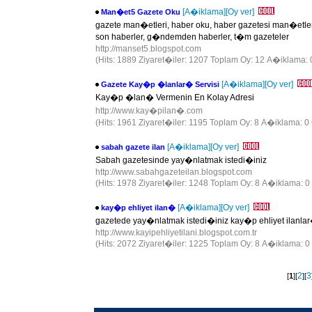
[A�iklama]
[Oy ver]
Man�et5 Gazete Oku
gazete man�etleri, haber oku, haber gazetesi man�etle
son haberler, g�ndemden haberler, t�m gazeteler
http://manset5.blogspot.com
(Hits: 1889 Ziyaret�iler: 1207 Toplam Oy: 12 A�iklama: 
[A�iklama]
[Oy ver]
Gazete Kay�p �lanlar� Servisi
Kay�p �lan� Vermenin En Kolay Adresi
http://www.kay�pilan�.com
(Hits: 1961 Ziyaret�iler: 1195 Toplam Oy: 8 A�iklama: 0 
[A�iklama]
[Oy ver]
sabah gazete ilan
Sabah gazetesinde yay�nlatmak istedi�iniz
http://www.sabahgazeteilan.blogspot.com
(Hits: 1978 Ziyaret�iler: 1248 Toplam Oy: 8 A�iklama: 0
[A�iklama]
[Oy ver]
kay�p ehliyet ilan�
gazetede yay�nlatmak istedi�iniz kay�p ehliyet ilanlar�
http://www.kayipehliyetilani.blogspot.com.tr
(Hits: 2072 Ziyaret�iler: 1225 Toplam Oy: 8 A�iklama: 0
2
3
[
1
][
][