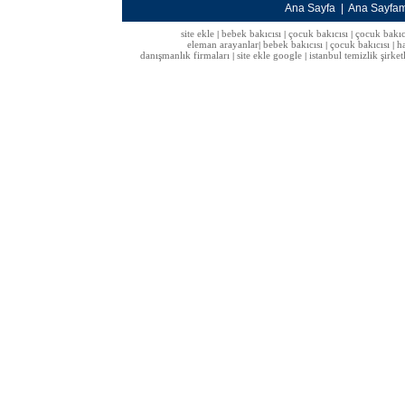
Ana Sayfa
|
Ana Sayfa
site ekle
bebek bakıcısı
çocuk bakıcısı
çocuk bakıc
|
|
|
eleman arayanlar
bebek bakıcısı
çocuk bakıcısı
h
|
|
|
danışmanlık firmaları
site ekle google
istanbul temizlik şirket
|
|