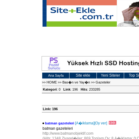
Site ekle
Yeni Siteler
Top Si
Ana Sayfa
>>
HOME
>>
Bas�n ve Yay�n
>>
Gazeteler
Kategori
: 0
Link
: 196
Hits
: 233285
Link: 196
[A�iklama]
[Oy ver]
batman gazeteleri
batman gazeteleri
http://www.batmanobjektif.com
(Hits: 1348 Ziyaret�iler: 869 Toplam Oy: 8 A�iklama: 0 O