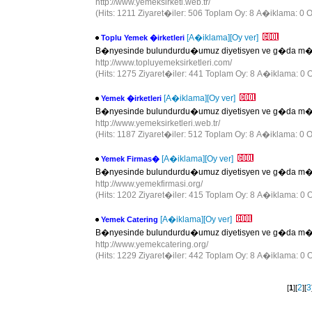
http://www.yemeksirketi.web.tr/
(Hits: 1211 Ziyaret�iler: 506 Toplam Oy: 8 A�iklama: 0 O
[A�iklama]
[Oy ver]
Toplu Yemek �irketleri
B�nyesinde bulundurdu�umuz diyetisyen ve g�da m�he
http://www.topluyemeksirketleri.com/
(Hits: 1275 Ziyaret�iler: 441 Toplam Oy: 8 A�iklama: 0 O
[A�iklama]
[Oy ver]
Yemek �irketleri
B�nyesinde bulundurdu�umuz diyetisyen ve g�da m�he
http://www.yemeksirketleri.web.tr/
(Hits: 1187 Ziyaret�iler: 512 Toplam Oy: 8 A�iklama: 0 O
[A�iklama]
[Oy ver]
Yemek Firmas�
B�nyesinde bulundurdu�umuz diyetisyen ve g�da m�he
http://www.yemekfirmasi.org/
(Hits: 1202 Ziyaret�iler: 415 Toplam Oy: 8 A�iklama: 0 O
[A�iklama]
[Oy ver]
Yemek Catering
B�nyesinde bulundurdu�umuz diyetisyen ve g�da m�he
http://www.yemekcatering.org/
(Hits: 1229 Ziyaret�iler: 442 Toplam Oy: 8 A�iklama: 0 O
2
3
[
1
][
][