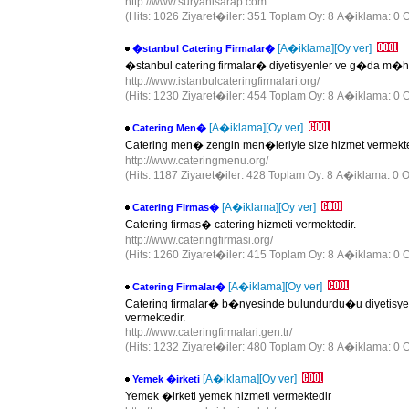
http://www.suryanisarap.com
(Hits: 1026 Ziyaret�iler: 351 Toplam Oy: 8 A�iklama: 0 O
[A�iklama]
[Oy ver]
�stanbul Catering Firmalar�
�stanbul catering firmalar� diyetisyenler ve g�da m
http://www.istanbulcateringfirmalari.org/
(Hits: 1230 Ziyaret�iler: 454 Toplam Oy: 8 A�iklama: 0 O
[A�iklama]
[Oy ver]
Catering Men�
Catering men� zengin men�leriyle size hizmet vermekte
http://www.cateringmenu.org/
(Hits: 1187 Ziyaret�iler: 428 Toplam Oy: 8 A�iklama: 0 O
[A�iklama]
[Oy ver]
Catering Firmas�
Catering firmas� catering hizmeti vermektedir.
http://www.cateringfirmasi.org/
(Hits: 1260 Ziyaret�iler: 415 Toplam Oy: 8 A�iklama: 0 O
[A�iklama]
[Oy ver]
Catering Firmalar�
Catering firmalar� b�nyesinde bulundurdu�u diyetisy
vermektedir.
http://www.cateringfirmalari.gen.tr/
(Hits: 1232 Ziyaret�iler: 480 Toplam Oy: 8 A�iklama: 0 O
[A�iklama]
[Oy ver]
Yemek �irketi
Yemek �irketi yemek hizmeti vermektedir