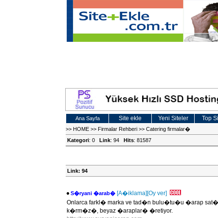
Site ekle
Yeni Siteler
Top Si
Ana Sayfa
>>
HOME
>>
Firmalar Rehberi
>>
Catering firmalar�
Kategori
: 0
Link
: 94
Hits
: 81587
Link: 94
[A�iklama]
[Oy ver]
S�ryani �arab�
Onlarca farkl� marka ve tad�n bulu�tu�u �arap sat�
k�rm�z�, beyaz �araplar� �retiyor.