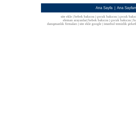
Ana Sayfa
|
Ana Sayfa
site ekle
bebek bakıcısı
çocuk bakıcısı
çocuk bakıc
|
|
|
eleman arayanlar
bebek bakıcısı
çocuk bakıcısı
h
|
|
|
danışmanlık firmaları
site ekle google
istanbul temizlik şirket
|
|