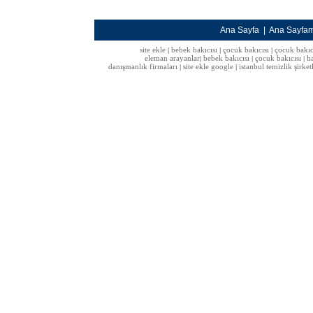
Ana Sayfa
|
Ana Sayfa
site ekle
bebek bakıcısı
çocuk bakıcısı
çocuk bakıc
|
|
|
eleman arayanlar
bebek bakıcısı
çocuk bakıcısı
h
|
|
|
danışmanlık firmaları
site ekle google
istanbul temizlik şirket
|
|