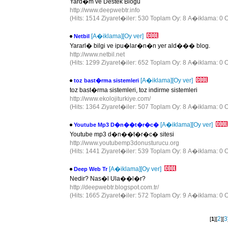
Yard�m ve Destek Blogu
http://www.deepwebtr.info
(Hits: 1514 Ziyaret�iler: 530 Toplam Oy: 8 A�iklama: 0 O
[A�iklama]
[Oy ver]
Netbil
Yararl� bilgi ve ipu�lar�n�n yer ald��� blog.
http://www.netbil.net
(Hits: 1299 Ziyaret�iler: 652 Toplam Oy: 8 A�iklama: 0 O
[A�iklama]
[Oy ver]
toz bast�rma sistemleri
toz bast�rma sistemleri, toz indirme sistemleri
http://www.ekolojiturkiye.com/
(Hits: 1364 Ziyaret�iler: 507 Toplam Oy: 8 A�iklama: 0 O
[A�iklama]
[Oy ver]
Youtube Mp3 D�n��t�r�c�
Youtube mp3 d�n��t�r�c� sitesi
http://www.youtubemp3donusturucu.org
(Hits: 1441 Ziyaret�iler: 539 Toplam Oy: 8 A�iklama: 0 O
[A�iklama]
[Oy ver]
Deep Web Tr
Nedir? Nas�l Ula��l�r?
http://deepwebtr.blogspot.com.tr/
(Hits: 1665 Ziyaret�iler: 572 Toplam Oy: 9 A�iklama: 0 O
2
3
[
1
][
][