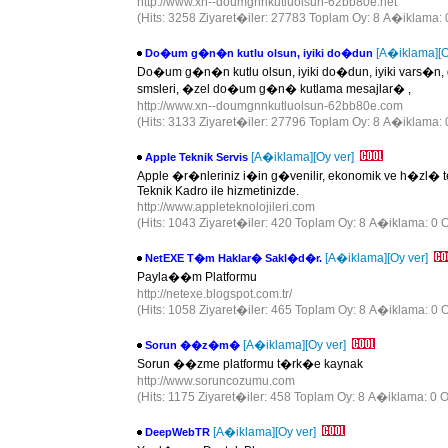
http://www.xn--doumgnnkutluolsun-62bb80e.net
(Hits: 3258 Ziyaret�iler: 27783 Toplam Oy: 8 A�iklama: 
[A�iklama]
[
Do�um g�n�n kutlu olsun, iyiki do�dun
Do�um g�n�n kutlu olsun, iyiki do�dun, iyiki var
smsleri, �zel do�um g�n� kutlama mesajlar� ,
http://www.xn--doumgnnkutluolsun-62bb80e.com
(Hits: 3133 Ziyaret�iler: 27796 Toplam Oy: 8 A�iklama: 
[A�iklama]
[Oy ver]
Apple Teknik Servis
Apple �r�nleriniz i�in g�venilir, ekonomik ve h�zl� t
Teknik Kadro ile hizmetinizde.
http://www.appleteknolojileri.com
(Hits: 1043 Ziyaret�iler: 420 Toplam Oy: 8 A�iklama: 0 O
[A�iklama]
[Oy ver]
NetEXE T�m Haklar� Sakl�d�r.
Payla��m Platformu
http://netexe.blogspot.com.tr/
(Hits: 1058 Ziyaret�iler: 465 Toplam Oy: 8 A�iklama: 0 O
[A�iklama]
[Oy ver]
Sorun ��z�m�
Sorun ��zme platformu t�rk�e kaynak
http://www.soruncozumu.com
(Hits: 1175 Ziyaret�iler: 458 Toplam Oy: 8 A�iklama: 0 O
[A�iklama]
[Oy ver]
DeepWebTR