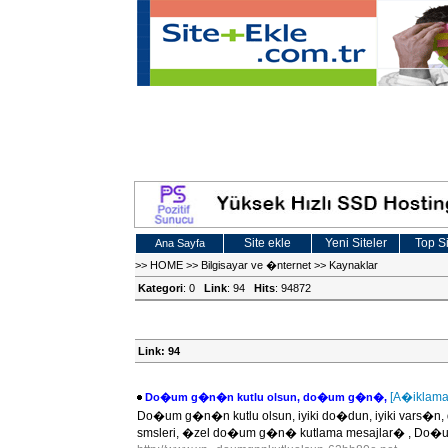
Site ekle
Yeni Siteler
Top Si
Ana Sayfa
>>
HOME
>>
Bilgisayar ve �nternet
>>
Kaynaklar
Kategori
: 0
Link
: 94
Hits
: 94872
Link: 94
[A�iklama
Do�um g�n�n kutlu olsun, do�um g�n�,
Do�um g�n�n kutlu olsun, iyiki do�dun, iyiki var
smsleri, �zel do�um g�n� kutlama mesajlar� , Do�um