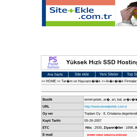
Site ekle
Yeni Siteler
Top Si
Ana Sayfa
>>
HOME
>>
Tar�m ve Hayvanc�l�k
>>
Ar�c�l�k Firmala
Baslik
temel petek, ar�, ari, bal, ar�c�
URL
http://www.temelpetek.com.tr
Oy ver
Toplam Oy : 8, Ortalama degerlendi
Kayit Tarihi
05-26-2007
ETC
Hits
: 2930,
Ziyaret�iler
: 1698,
A
E-mail