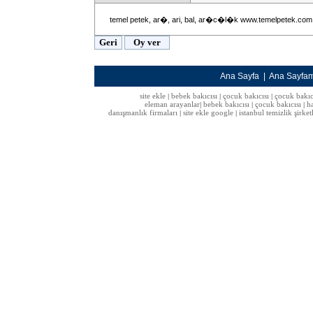
temel petek, ar�, ari, bal, ar�c�l�k www.temelpetek.com.
Ana Sayfa
|
Ana Sayfa
site ekle
bebek bakıcısı
çocuk bakıcısı
çocuk bakıc
|
|
|
eleman arayanlar
bebek bakıcısı
çocuk bakıcısı
h
|
|
|
danışmanlık firmaları
site ekle google
istanbul temizlik şirket
|
|