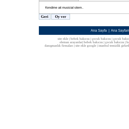
Kendime ait musicial sitem..
Ana Sayfa
|
Ana Sayfa
site ekle
bebek bakıcısı
çocuk bakıcısı
çocuk bakıc
|
|
|
eleman arayanlar
bebek bakıcısı
çocuk bakıcısı
h
|
|
|
danışmanlık firmaları
site ekle google
istanbul temizlik şirket
|
|