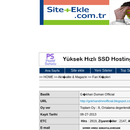
Site ekle
Yeni Siteler
Top Si
Ana Sayfa
>>
HOME
>>
Akt�alite & Magazin
>>
Fan Kl�pleri
Baslik
G�khan Duman Official
URL
http://gokhandmnofficial.blogspot.
Oy ver
Toplam Oy : 8, Ortalama degerlendi
Kayit Tarihi
08-27-2013
ETC
Hits
: 2819,
Ziyaret�iler
: 2147,
A
E-mail