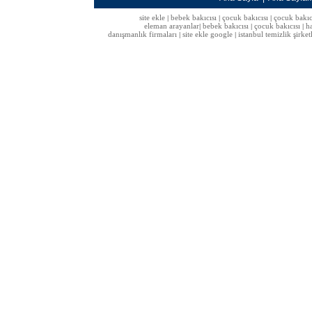
site ekle
bebek bakıcısı
çocuk bakıcısı
çocuk bakıc
|
|
|
eleman arayanlar
bebek bakıcısı
çocuk bakıcısı
h
|
|
|
danışmanlık firmaları
site ekle google
istanbul temizlik şirket
|
|