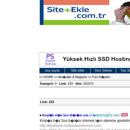
Site ekle
Yeni Siteler
Top Si
Ana Sayfa
>>
HOME
>>
Akt�alite & Magazin
>>
Fan Kl�pleri
Kategori
: 0
Link
: 233
Hits
: 263371
Link: 233
[A�iklama]
[Oy ver]
Kiral�k A�k Son B�l�m izle
Kiral�k A�k Son b�l�m izlemek i�in sitemize girebilirs
http://kiralikask.mutluluksonbolum.com/