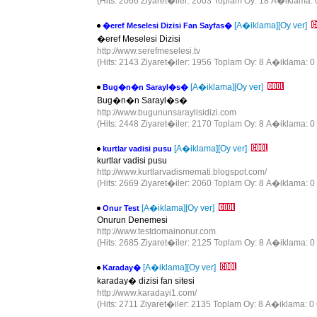
(Hits: 2066 Ziyaret�iler: 2003 Toplam Oy: 18 A�iklama: 
[A�iklama]
[Oy ver]
�eref Meselesi Dizisi Fan Sayfas�
�eref Meselesi Dizisi
http://www.serefmeselesi.tv
(Hits: 2143 Ziyaret�iler: 1956 Toplam Oy: 8 A�iklama: 0 
[A�iklama]
[Oy ver]
Bug�n�n Sarayl�s�
Bug�n�n Sarayl�s�
http://www.bugununsaraylisidizi.com
(Hits: 2448 Ziyaret�iler: 2170 Toplam Oy: 8 A�iklama: 0
[A�iklama]
[Oy ver]
kurtlar vadisi pusu
kurtlar vadisi pusu
http://www.kurtlarvadismemati.blogspot.com/
(Hits: 2669 Ziyaret�iler: 2060 Toplam Oy: 8 A�iklama: 0
[A�iklama]
[Oy ver]
Onur Test
Onurun Denemesi
http://www.testdomainonur.com
(Hits: 2685 Ziyaret�iler: 2125 Toplam Oy: 8 A�iklama: 0 
[A�iklama]
[Oy ver]
Karaday�
karaday� dizisi fan sitesi
http://www.karadayi1.com/
(Hits: 2711 Ziyaret�iler: 2135 Toplam Oy: 8 A�iklama: 0 