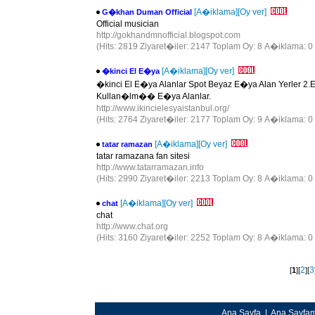
[A�iklama]
[Oy ver]
G�khan Duman Official
Official musician
http://gokhandmnofficial.blogspot.com
(Hits: 2819 Ziyaret�iler: 2147 Toplam Oy: 8 A�iklama: 0
[A�iklama]
[Oy ver]
�kinci El E�ya
�kinci El E�ya Alanlar Spot Beyaz E�ya Alan Yerler 
Kullan�lm�� E�ya Alanlar.
http://www.ikincielesyaistanbul.org/
(Hits: 2764 Ziyaret�iler: 2177 Toplam Oy: 9 A�iklama: 0
[A�iklama]
[Oy ver]
tatar ramazan
tatar ramazana fan sitesi
http://www.tatarramazan.info
(Hits: 2990 Ziyaret�iler: 2213 Toplam Oy: 8 A�iklama: 0
[A�iklama]
[Oy ver]
chat
chat
http://www.chat.org
(Hits: 3160 Ziyaret�iler: 2252 Toplam Oy: 8 A�iklama: 0
2
3
[
1
][
][
Ana Sayfa
|
Ana Sayfa