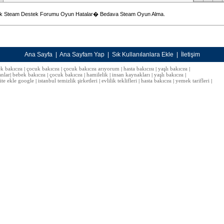
lk Steam Destek Forumu Oyun Hatalar� Bedava Steam Oyun Alma.
Ana Sayfa
|
Ana Sayfam Yap
|
Sık Kullanılanlara Ekle
|
İletişim
k bakıcısı
çocuk bakıcısı
çocuk bakıcısı arıyorum
hasta bakıcısı
yaşlı bakıcısı
|
|
|
|
|
anlar
bebek bakıcısı
çocuk bakıcısı
hamilelik
insan kaynakları
yaşlı bakıcısı
|
|
|
|
|
|
site ekle google
istanbul temizlik şirketleri
evlilik teklifleri
hasta bakıcısı
yemek tarifleri
|
|
|
|
|