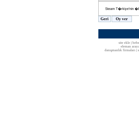
Steam T�rkiye'nin �
site ekle
bebe
|
eleman aray
danışmanlık firmaları
|