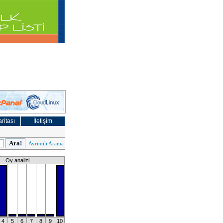
ritası
İletişim
Ayrintili Arama
Oy analizi
4
5
6
7
8
9
10