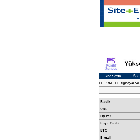
Site
Ana Sayfa
>>
HOME
>>
Bilgisayar v
Baslik
URL
Oy ver
Kayit Tarihi
ETC
E-mail