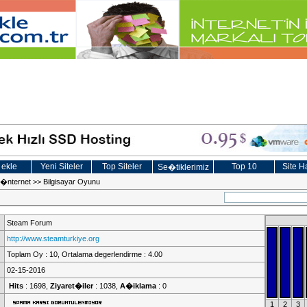
 ekle
Yeni Siteler
Top Siteler
Top 10
Site Ha
Se�tiklerimiz
e �nternet
>>
Bilgisayar Oyunu
Steam Forum
http://www.steamturkiye.org
Toplam Oy : 10, Ortalama degerlendirme : 4.00
02-15-2016
Hits
: 1698,
Ziyaret�iler
: 1038,
A�iklama
: 0
1
2
3